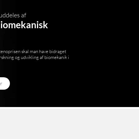
uddeles af
iomekanisk
tenoprisen skal man have bidraget
orskning og udvikling af biomekanik i
r