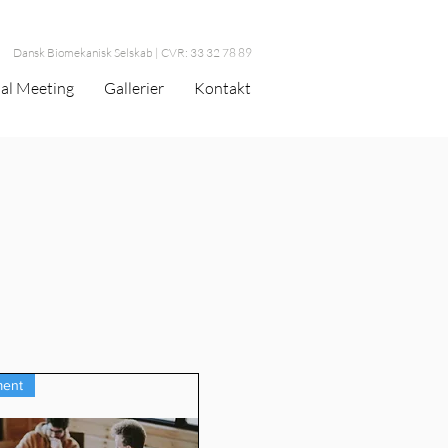
Dansk Biomekanisk Selskab | CVR: 33 32 78 89
al Meeting
Gallerier
Kontakt
ent