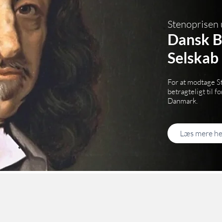
Stenoprisen 
Dansk B
Selskab
For at modtage S
betragteligt til f
Danmark.
Læs mere he