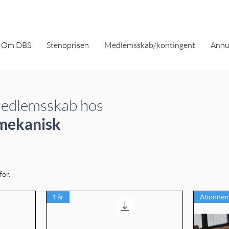
Om DBS
Stenoprisen
Medlemsskab/kontingent
Annu
medlemsskab hos
mekanisk
for.
1 år
Abonnem