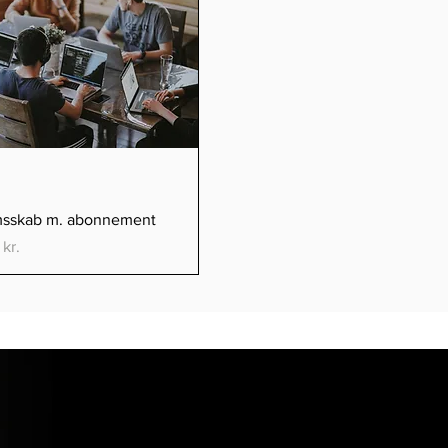
Hurtigvisning
sskab m. abonnement
kr.