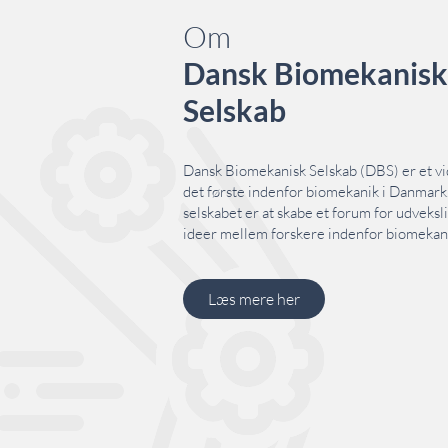
Om
Dansk Biomekanisk
Selskab
Dansk Biomekanisk Selskab (DBS) er et vi
det første indenfor biomekanik i Danmar
selskabet er at skabe et forum for udveksl
ideer mellem forskere indenfor biomekan
Læs mere her