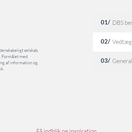
01/
DBS bes
02/
Vedtæg
denskabeligt selskab,
k. Formålet med
03/
General
ing af information og
ik.
Få indblik og inspiration