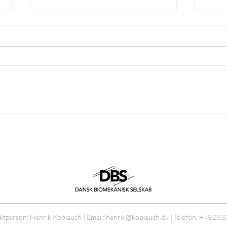
Nyhedsbrev juni 2020
Nyhe
ÅRSMØDE 2020 Det 12. årsmøde
Årsmø
og tilhørende generalforsamling
tilhø
afholdes i år fredag d. 13.
afhold
november på Aalborg Universitet -
nove
Så husk at...
Univer
tperson: Henrik Koblauch | Email:
henrik@koblauch.dk
| Telefon: +45 25