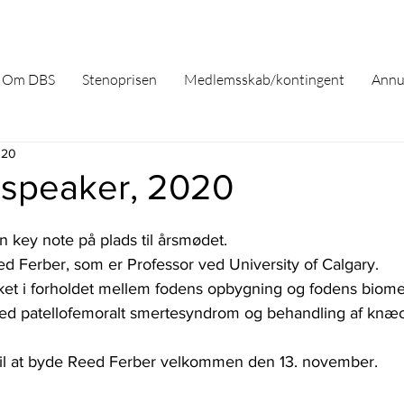
Om DBS
Stenoprisen
Medlemsskab/kontingent
Annu
020
 speaker, 2020
 key note på plads til årsmødet. 
d Ferber, som er Professor ved University of Calgary. 
ket i forholdet mellem fodens opbygning og fodens biome
d patellofemoralt smertesyndrom og behandling af knæo
til at byde Reed Ferber velkommen den 13. november. 