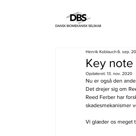
Henrik Koblauch
6. sep. 2
Key note
Opdateret:
13. nov. 2020
Nu er også den anden
Det drejer sig om Ree
Reed Ferber har fors
skadesmekanismer ve
Vi glæder os meget 