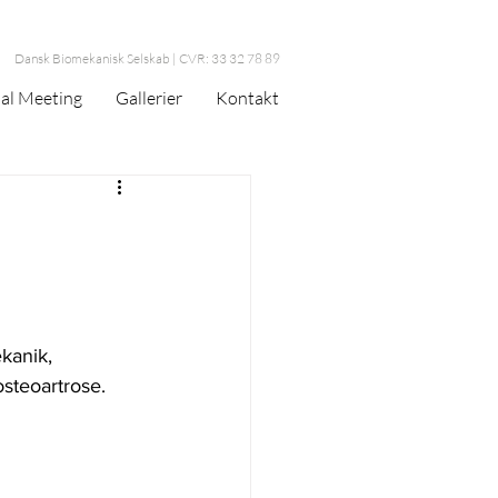
Dansk Biomekanisk Selskab | CVR: 33 32 78 89
al Meeting
Gallerier
Kontakt
kanik, 
steoartrose.